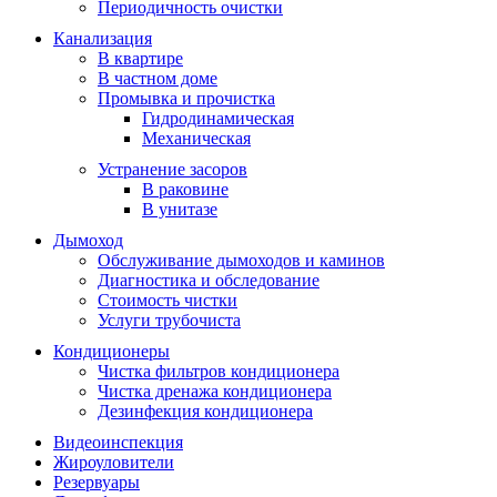
Периодичность очистки
Канализация
В квартире
В частном доме
Промывка и прочистка
Гидродинамическая
Механическая
Устранение засоров
В раковине
В унитазе
Дымоход
Обслуживание дымоходов и каминов
Диагностика и обследование
Стоимость чистки
Услуги трубочиста
Кондиционеры
Чистка фильтров кондиционера
Чистка дренажа кондиционера
Дезинфекция кондиционера
Видеоинспекция
Жироуловители
Резервуары